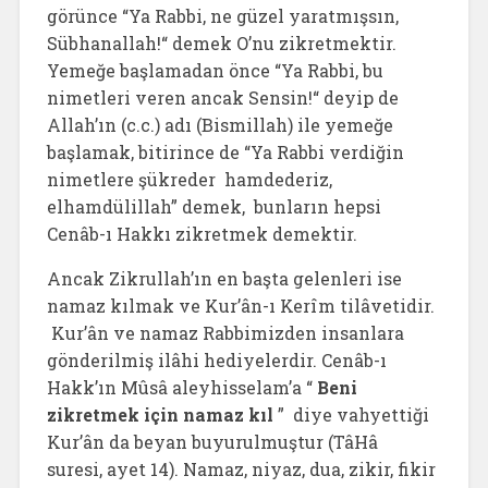
görünce “Ya Rabbi, ne güzel yaratmışsın,
Sübhanallah!“ demek O’nu zikretmektir.
Yemeğe başlamadan önce “Ya Rabbi, bu
nimetleri veren ancak Sensin!“ deyip de
Allah’ın (c.c.) adı (Bismillah) ile yemeğe
başlamak, bitirince de “Ya Rabbi verdiğin
nimetlere şükreder hamdederiz,
elhamdülillah” demek, bunların hepsi
Cenâb-ı Hakkı zikretmek demektir.
Ancak Zikrullah’ın en başta gelenleri ise
namaz kılmak ve Kur’ân-ı Kerîm tilâvetidir.
Kur’ân ve namaz Rabbimizden insanlara
gönderilmiş ilâhi hediyelerdir. Cenâb-ı
Hakk’ın Mûsâ aleyhisselam’a “
Beni
zikretmek için namaz kıl
” diye vahyettiği
Kur’ân da beyan buyurulmuştur (TâHâ
suresi, ayet 14). Namaz, niyaz, dua, zikir, fikir