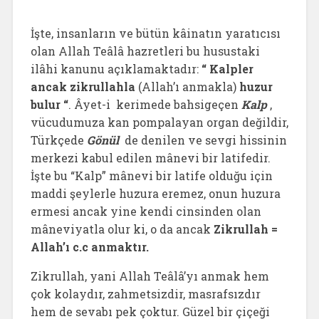
İşte, insanların ve bütün kâinatın yaratıcısı
olan Allah Teâlâ hazretleri bu husustaki
ilâhi kanunu açıklamaktadır:
“ Kalpler
ancak zikrullahla
(Allah’ı anmakla)
huzur
bulur “
. Âyet-i kerimede bahsigeçen
Kalp
,
vücudumuza kan pompalayan organ değildir,
Türkçede
Gönül
de denilen ve sevgi hissinin
merkezi kabul edilen mânevi bir latifedir.
İşte bu “Kalp” mânevi bir latife olduğu için
maddi şeylerle huzura eremez, onun huzura
ermesi ancak yine kendi cinsinden olan
mâneviyatla olur ki, o da ancak
Zikrullah =
Allah’ı c.c anmaktır.
Zikrullah, yani Allah Teâlâ’yı anmak hem
çok kolaydır, zahmetsizdir, masrafsızdır
hem de sevabı pek çoktur. Güzel bir çiçeği