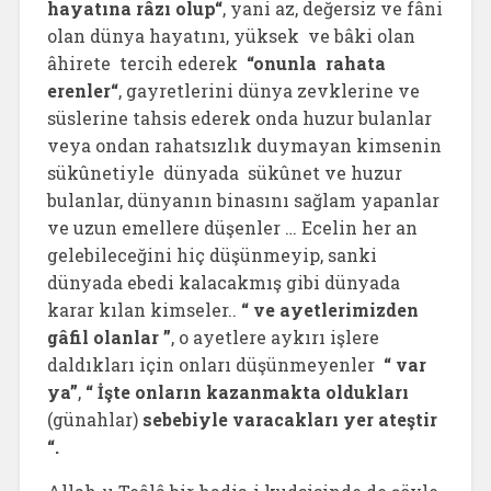
hayatına râzı olup“
, yani az, değersiz ve fâni
olan dünya hayatını, yüksek ve bâki olan
âhirete tercih ederek
“onunla rahata
erenler“
, gayretlerini dünya zevklerine ve
süslerine tahsis ederek onda huzur bulanlar
veya ondan rahatsızlık duymayan kimsenin
sükûnetiyle dünyada sükûnet ve huzur
bulanlar, dünyanın binasını sağlam yapanlar
ve uzun emellere düşenler … Ecelin her an
gelebileceğini hiç düşünmeyip, sanki
dünyada ebedi kalacakmış gibi dünyada
karar kılan kimseler..
“ ve ayetlerimizden
gâfil olanlar ”
, o ayetlere aykırı işlere
daldıkları için onları düşünmeyenler
“ var
ya”
,
“ İşte onların kazanmakta oldukları
(günahlar)
sebebiyle varacakları yer ateştir
“.