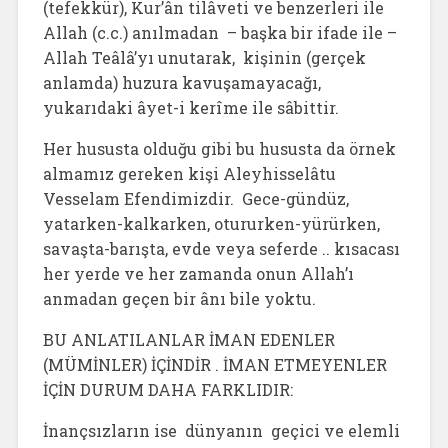
(tefekkür), Kur’ân tilâveti ve benzerleri ile
Allah (c.c.) anılmadan – başka bir ifade ile –
Allah Teâlâ’yı unutarak, kişinin (gerçek
anlamda) huzura kavuşamayacağı,
yukarıdaki âyet-i kerîme ile sâbittir.
Her hususta olduğu gibi bu hususta da örnek
almamız gereken kişi Aleyhisselâtu
Vesselam Efendimizdir. Gece-gündüz,
yatarken-kalkarken, otururken-yürürken,
savaşta-barışta, evde veya seferde .. kısacası
her yerde ve her zamanda onun Allah’ı
anmadan geçen bir ânı bile yoktu.
BU ANLATILANLAR İMAN EDENLER
(MÜMİNLER) İÇİNDİR . İMAN ETMEYENLER
İÇİN DURUM DAHA FARKLIDIR:
İnançsızların ise dünyanın geçici ve elemli