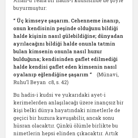
Allah-u Teâlâ bir hadis-i kudsisinde de şöyle
buyurmuştur:
“ Üç kimseye şaşarım. Cehenneme inanıp,
onun kendisinin peşinde olduğunu bildiği
halde kişinin nasıl gülebildiğine; dünyadan
ayrılacağını bildiği halde onunla tatmin
bulan kimsenin onunla nasıl huzur
bulduğuna; kendisinden gaflet edilmediği
halde kendisi gaflet eden kimsenin nasıl
oyalanıp eğlendiğine şaşarım “
(Münavi,
Ruhu’l Beyan c8, s. 42)
Bu hadis-i kudsi ve yukarıdaki ayet-i
kerimelerden anlaşılacağı üzere inançsız bir
kişi belki dünya hayatındaki nimetlerle de
geçici bir huzura kavuşabilir, ancak sonu
hüsran olacaktır. Çünkü ölümle birlikte bu
nimetlerin hepsi elinden çıkacaktır. Artık