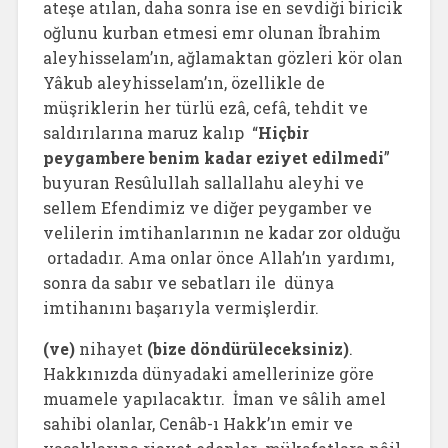
ateşe atılan, daha sonra ise en sevdiği biricik
oğlunu kurban etmesi emr olunan İbrahim
aleyhisselam’ın, ağlamaktan gözleri kör olan
Yâkub aleyhisselam’ın, özellikle de
müşriklerin her türlü ezâ, cefâ, tehdit ve
saldırılarına maruz kalıp “
Hiçbir
peygambere benim kadar eziyet edilmedi
”
buyuran Resûlullah sallallahu aleyhi ve
sellem Efendimiz ve diğer peygamber ve
velilerin imtihanlarının ne kadar zor olduğu
ortadadır. Ama onlar önce Allah’ın yardımı,
sonra da sabır ve sebatları ile dünya
imtihanını başarıyla vermişlerdir.
(ve)
nihayet
(bize döndürüleceksiniz)
.
Hakkınızda dünyadaki amellerinize göre
muamele yapılacaktır. İman ve sâlih amel
sahibi olanlar, Cenâb-ı Hakk’ın emir ve