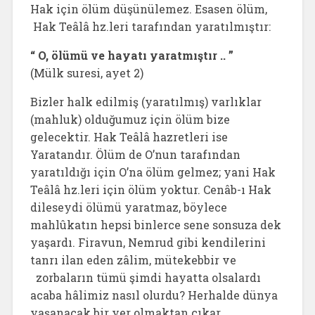
Hak için ölüm düşünülemez. Esasen ölüm,
Hak Teâlâ hz.leri tarafından yaratılmıştır:
“ O, ölümü ve hayatı yaratmıştır .. ”
(Mülk suresi, ayet 2)
Bizler halk edilmiş (yaratılmış) varlıklar
(mahluk) olduğumuz için ölüm bize
gelecektir. Hak Teâlâ hazretleri ise
Yaratandır. Ölüm de O’nun tarafından
yaratıldığı için O’na ölüm gelmez; yani Hak
Teâlâ hz.leri için ölüm yoktur. Cenâb-ı Hak
dileseydi ölümü yaratmaz, böylece
mahlûkatın hepsi binlerce sene sonsuza dek
yaşardı. Firavun, Nemrud gibi kendilerini
tanrı ilan eden zâlim, mütekebbir ve
zorbaların tümü şimdi hayatta olsalardı
acaba hâlimiz nasıl olurdu? Herhalde dünya
yaşanacak bir yer olmaktan çıkar,