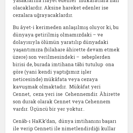
yasaklarına riayet edenler mükafatlara nâil
olacaklardır. Aksine hareket edenler ise
cezalara uğrayacaklardır.
Bu âyet-i kerimeden anlaşılmış oluyor ki, bu
dünyaya getirilmiş olmamızdaki – ve
dolayısıyla ölümün yaratılıp dünyadaki
yaşantımıza (bilahare âhirette devam etmek
üzere) son verilmesindeki – sebeplerden
birisi de, burada imtihana tâbi tutulup ona
göre (yani kendi yaptığımız işler
neticesinde) mükâfata veya cezaya
kavuşmak olmaktadır. Mükâfat yeri
Cennet, ceza yeri ise Cehennemdir. Âhirette
son durak olarak Cennet veya Cehennem
vardır. Üçüncü bir yer yoktur..
Cenâb-ı HaKk’dan, dünya imtihanını başarı
ile verip Cenneti ile nimetlendirdiği kullar