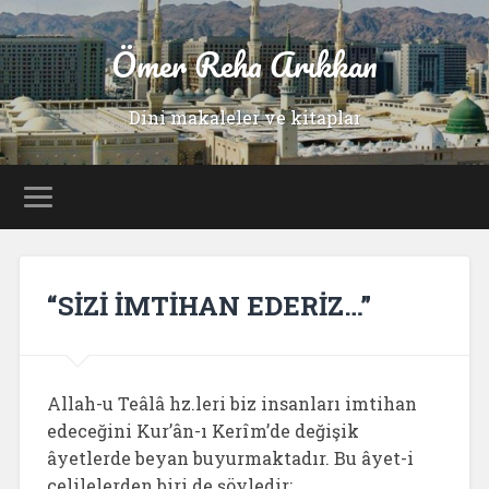
Ömer Reha Arıkkan
Dini makaleler ve kitaplar
“SİZİ İMTİHAN EDERİZ…”
Allah-u Teâlâ hz.leri biz insanları imtihan
edeceğini Kur’ân-ı Kerîm’de değişik
âyetlerde beyan buyurmaktadır. Bu âyet-i
celilelerden biri de şöyledir: