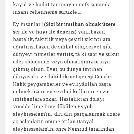
kayıd ve hudut tanımayan nefs sonunda
insanı cehenneme sürükle …
Ey insanlar !
(Sizi bir imtihan olmak üzere
şer ile ve hayr ile deneriz)
yani, bazen
hastalık, fakirlik veya çeşitli sıkıntılara
uğratırız; bazen de sıhhat gibi, servet gibi
dünyevi nimetler veririz, tâ ki sabr ve şükür
eder olduğunuz veya olmadığınız ortaya
çıkmış olsun. Evet, bu dünya imtihan
dünyasıdır ve İlâhi hikmet gereği Cenâb-ı
Hakk peygamberler ve evliyâullah başta
gelmek üzere en sevdiği kullarını en zor
imtihanlara sokar. Hastalıktan dolayı
vücûdu lime lime dökülen Eyyub
aleyhisselam’ın, diri diri parçalanmak üzere
aç aslanların önüne atılan Danyal
aleyhissselam’ın, önce Nemrud tarafından