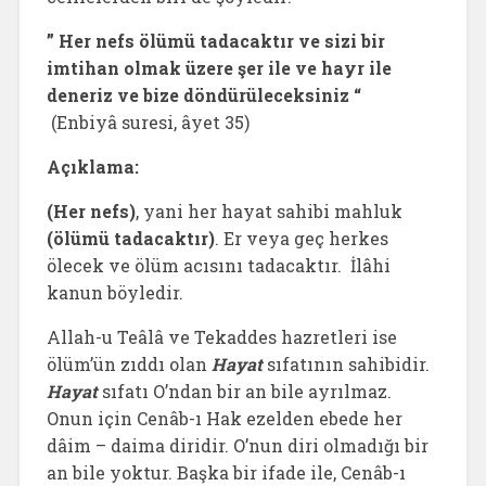
” Her nefs ölümü tadacaktır ve sizi bir
imtihan olmak üzere şer ile ve hayr ile
deneriz ve bize döndürüleceksiniz “
(Enbiyâ suresi, âyet 35)
Açıklama:
(Her nefs)
, yani her hayat sahibi mahluk
(ölümü tadacaktır)
. Er veya geç herkes
ölecek ve ölüm acısını tadacaktır. İlâhi
kanun böyledir.
Allah-u Teâlâ ve Tekaddes hazretleri ise
ölüm’ün zıddı olan
Hayat
sıfatının sahibidir.
Hayat
sıfatı O’ndan bir an bile ayrılmaz.
Onun için Cenâb-ı Hak ezelden ebede her
dâim – daima diridir. O’nun diri olmadığı bir
an bile yoktur. Başka bir ifade ile, Cenâb-ı