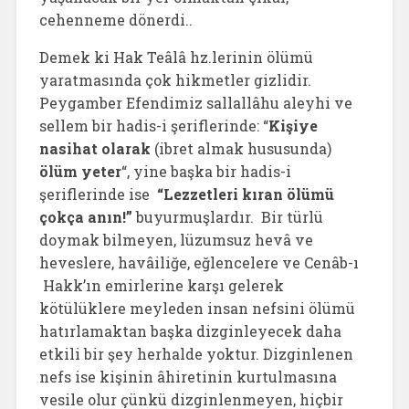
cehenneme dönerdi..
Demek ki Hak Teâlâ hz.lerinin ölümü
yaratmasında çok hikmetler gizlidir.
Peygamber Efendimiz sallallâhu aleyhi ve
sellem bir hadis-i şeriflerinde: “
Kişiye
nasihat olarak
(ibret almak hususunda)
ölüm yeter
“, yine başka bir hadis-i
şeriflerinde ise
“Lezzetleri kıran ölümü
çokça anın!”
buyurmuşlardır. Bir türlü
doymak bilmeyen, lüzumsuz hevâ ve
heveslere, havâiliğe, eğlencelere ve Cenâb-ı
Hakk’ın emirlerine karşı gelerek
kötülüklere meyleden insan nefsini ölümü
hatırlamaktan başka dizginleyecek daha
etkili bir şey herhalde yoktur. Dizginlenen
nefs ise kişinin âhiretinin kurtulmasına
vesile olur çünkü dizginlenmeyen, hiçbir