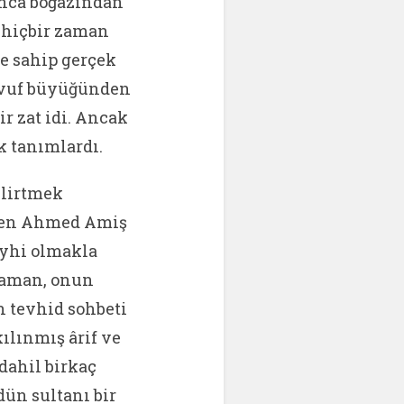
unca boğazından
 hiçbir zaman
e sahip gerçek
avvuf büyüğünden
ir zat idi. Ancak
k tanımlardı.
elirtmek
linen Ahmed Amiş
eyhi olmakla
 zaman, onun
n tevhid sohbeti
kılınmış ârif ve
 dahil birkaç
dün sultanı bir