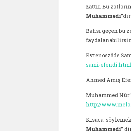
zattır. Bu zatlar
Muhammedi”
dir
Bahsi geçen bu z
faydalanabilirsin
Evrenoszâde Sam
sami-efendi.htm
Ahmed Amiş Efe
Muhammed Nûr’ü
http://www.mel
Kısaca söylemek
Muhammedi”
di