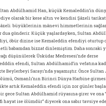
tan Abdülhamid Han, küçük Kemaleddin’in düny
diye olarak bir kese altın ve kendisi Şâzeli tarik
–Şâzeli büyüklerinin mânevi himmetlerinin sağl
ir dua gönderir. Küçük yaşlardayken, Sultan Abdül
iyi, öbür dizine ise Kemaleddin efendiyi oturtup o
etli babamdan bizzat dinlemiştim. Daha sonraki yıl
cağı düşünülerek Üsküdar Medresesi’nde derse
edddin efendi, Sultan Abdülhamid’in vefatına ka
likte Beylerbeyi Sarayı’nda yaşamıştır. Önce Sulta
ölümü, Osmanlı’nın Birinci Dünya Harbine girmesi
likte artık Kemaleddin efendi için zor günler başla
bir gece Sultan Abdülhamid rüyasına girer ve ona 
fi hayat ise ölümdür” diyerek ona sabır tavsiye ede