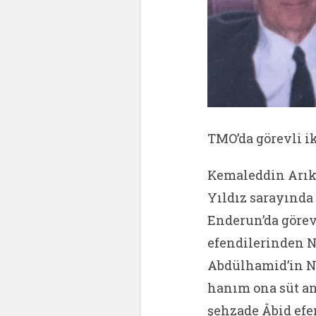
TMO’da görevli i
Kemaleddin Arıkk
Yıldız sarayında 
Enderun’da görev
efendilerinden N
Abdülhamid’in Na
hanım ona süt an
şehzade Âbid efe