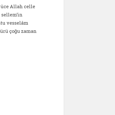
üce Allah celle
 sellem’in
âtu vesselâm
ötürü çoğu zaman