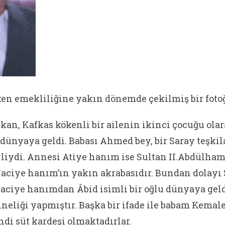
ken emekliliğine yakın dönemde çekilmiş bir foto
an, Kafkas kökenli bir ailenin ikinci çocuğu olar
dünyaya geldi. Babası Ahmed bey, bir Saray teşkil
liydi. Annesi Atiye hanım ise Sultan II.Abdülham
aciye hanım’ın yakın akrabasıdır. Bundan dolayı
ciye hanımdan Âbid isimli bir oğlu dünyaya geld
neliği yapmıştır. Başka bir ifade ile babam Kemale
ndi süt kardeşi olmaktadırlar.