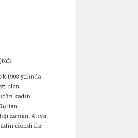
ğrafı
ak 1908 yılında
ati olan
id’in kadın
 Sultan
iği zaman, Atiye
ddin efendi ile