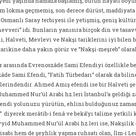
yedi yaşında namaza başlamış, bütün hayatı boy
ram lokma geçmemiş, son derece dürüst, maddiyata
smanlı Saray terbiyesi ile yetişmiş, geniş kültür
evveri” idi. Bunların yanısıra birçok din ve tas
li, Halveti, Mevlevi ve Nakşi tariklerini iyi bilen b
tarikine daha yakın görür ve “Nakşi-meşreb” olara
lar arasında Evrenoszâde Sami Efendiyi özellikle b
zâde Sami Efendi, “Fatih Türbedarı“ olarak da bi
elerindendir. Ahmed Amiş efendi ise bir Halveti ş
Muhammed Nur’ül Arabi hz.leri İstanbul’a geldiği
 kendi yolunuzu yürütün, ehlini bulduğunuz zama
” diyerek merâtib-i fenâ ve bekâ’yı talime yetkili 
Seyyid Muhammed Nur’ül Arabi hz.leri ise, Nakşilik
isabı hem de şeyhlik yapma ruhsatı olan, İlm-i Le