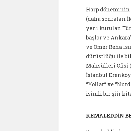
Harp döneminin z
(daha sonraları İ
yeni kurulan Tü
başlar ve Ankara’
ve Ömer Reha isi
dürüstlüğü ile b
Mahsülleri Ofisi
İstanbul Erenköy’
“Yollar“ ve “Nur
isimli bir şiir k
KEMALEDDİN BEY