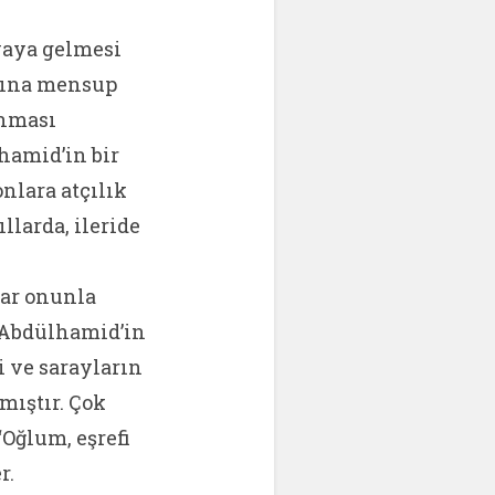
aya gelmesi
atına mensup
anması
hamid’in bir
nlara atçılık
larda, ileride
dar onunla
n Abdülhamid’in
 ve sarayların
mıştır. Çok
“Oğlum, eşrefi
r.