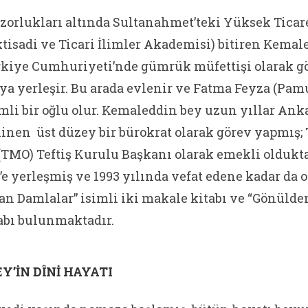
orlukları altında Sultanahmet’teki Yüksek Ticar
ktisadi ve Ticari İlimler Akademisi) bitiren Kemal
rkiye Cumhuriyeti’nde gümrük müfettişi olarak 
ya yerleşir. Bu arada evlenir ve Fatma Feyza (Pamu
mli bir oğlu olur. Kemaleddin bey uzun yıllar An
ilinen üst düzey bir bürokrat olarak görev yapmış;
 (TMO) Teftiş Kurulu Başkanı olarak emekli oldukt
e yerleşmiş ve 1993 yılında vefat edene kadar da o
dan Damlalar” isimli iki makale kitabı ve “Gönülde
itabı bulunmaktadır.
’İN DÎNİ HAYATI