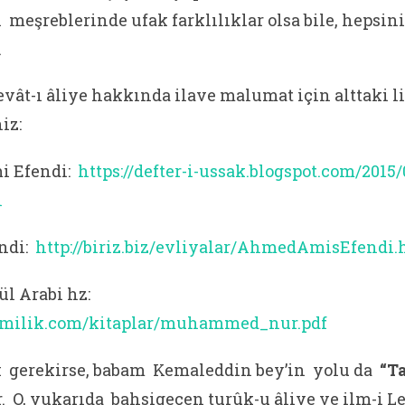
ın meşreblerinde ufak farklılıklar olsa bile, hepsi
.
evât-ı âliye hakkında ilave malumat için alttaki 
iz:
i Efendi:
https://defter-i-ussak.blogspot.com/2015
l
ndi:
http://biriz.biz/evliyalar/AhmedAmisEfendi
l Arabi hz:
amilik.com/kitaplar/muhammed_nur.pdf
 gerekirse, babam Kemaleddin bey’in yolu da
“Ta
r. O, yukarıda bahsigeçen turûk-u âliye ve ilm-i 