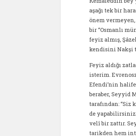
Kemaleddin bey 
aşağı tek bir ha
önem vermeyen, O
bir “Osmanlı mün
feyiz almış, Şâze
kendisini Nakşi 
Feyiz aldığı zat
isterim. Evrenos
Efendi’nin halif
beraber, Seyyid 
tarafından: “Siz
de yapabilirsiniz
velî bir zattır. 
tarikden hem int