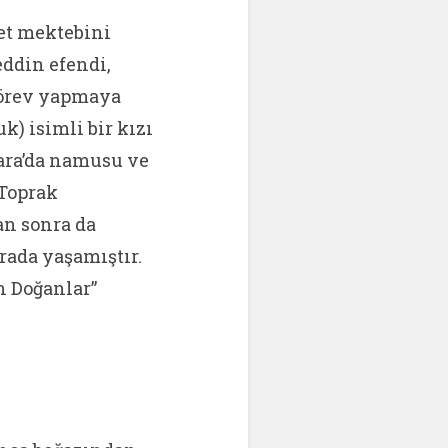
et mektebini
eddin efendi,
görev yapmaya
k) isimli bir kızı
kara’da namusu ve
 Toprak
an sonra da
rada yaşamıştır.
n Doğanlar”