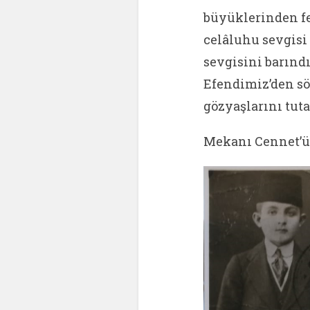
büyüklerinden fe
celâluhu sevgisi 
sevgisini barınd
Efendimiz’den sö
gözyaşlarını tu
Mekanı Cennet’ül