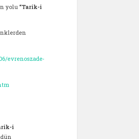
nin yolu
“Tarik-i
linklerden
/06/evrenoszade-
.htm
rik-i
Ledün