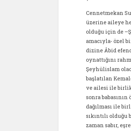
Cennetmekan Sul
üzerine aileye he
olduğu için de 
amacıyla- özel b
dizine Âbid efend
oynattığını rahm
Şeyhülislam ola
başlatılan Kemal
ve ailesi ile bir
sonra babasının 
dağılması ile bir
sıkıntılı olduğu 
zaman sabır, eşre