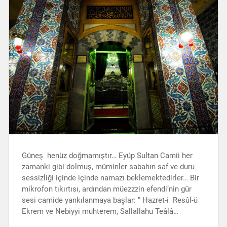
Güneş henüz doğmamıştır… Eyüp Sultan Camii her
zamanki gibi dolmuş, müminler sabahın saf ve duru
sessizliği içinde içinde namazı beklemektedirler… Bir
mikrofon tıkırtısı, ardından müezzzin efendi’nin gür
sesi camide yankılanmaya başlar: “ Hazret-i Resûl-ü
Ekrem ve Nebiyyi muhterem, Sallallahu Teâlâ…