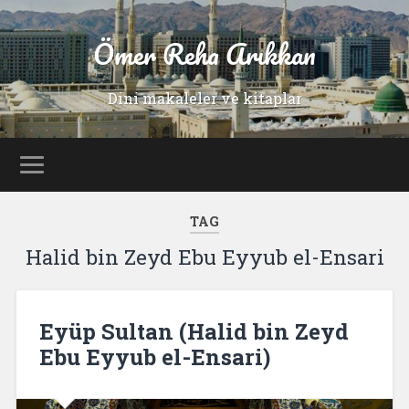
Ömer Reha Arıkkan
Dini makaleler ve kitaplar
TAG
Halid bin Zeyd Ebu Eyyub el-Ensari
Eyüp Sultan (Halid bin Zeyd
Ebu Eyyub el-Ensari)