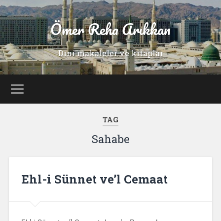
Ömer Reha Arıkkan
Dini makaleler ve kitaplar
TAG
Sahabe
Ehl-i Sünnet ve’l Cemaat