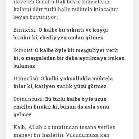
ilaveten Cenâb-ı Hak böyle kimselerin
kalbini dört türlü halle mübtela kılacağını
beyan buyuruyor :
Birincisi:
O kalbe bir sıkıntı ve kaygı
bırakır ki, ebediyyen ondan gitmez
İkincisi:
O kalbe öyle bir meşguliyet verir
ki, o meşgaleden bir daha ayrılmaya imkan
bulamaz
Üçüncüsü:
O kalbi yoksullukla mübtela
kılar ki, katiyen varlık yüzü görmez
Dördüncüsü:
Bu türlü kalbe öyle uzun
emeller bırakır ki, bunun da asla sonu
gelmez
Kalb, Allah c.c tarafından insana verilen
manevi bir haslettir. Vücudumuza kan