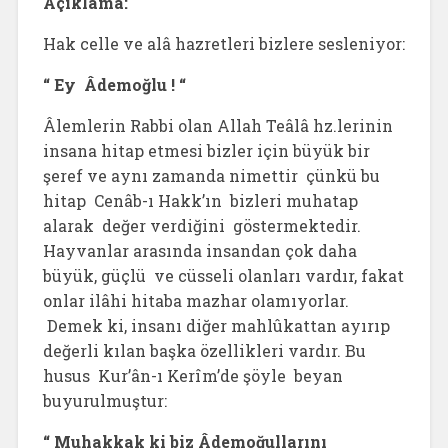
Açıklama:
Hak celle ve alâ hazretleri bizlere sesleniyor:
“ Ey Âdemoğlu ! “
Âlemlerin Rabbi olan Allah Teâlâ hz.lerinin
insana hitap etmesi bizler için büyük bir
şeref ve aynı zamanda nimettir çünkü bu
hitap Cenâb-ı Hakk’ın bizleri muhatap
alarak değer verdiğini göstermektedir.
Hayvanlar arasında insandan çok daha
büyük, güçlü ve cüsseli olanları vardır, fakat
onlar ilâhi hitaba mazhar olamıyorlar.
Demek ki, insanı diğer mahlûkattan ayırıp
değerli kılan başka özellikleri vardır. Bu
husus Kur’ân-ı Kerîm’de şöyle beyan
buyurulmuştur:
“ Muhakkak ki biz Âdemoğullarını