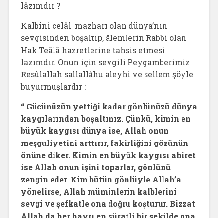
lâzımdır ?
Kalbini celâl mazharı olan dünya’nın
sevgisinden boşaltıp, âlemlerin Rabbi olan
Hak Teâlâ hazretlerine tahsis etmesi
lazımdır. Onun için sevgili Peygamberimiz
Resûlallah sallallâhu aleyhi ve sellem şöyle
buyurmuşlardır :
“ Gücünüzün yettiği kadar gönlünüzü dünya
kaygılarından boşaltınız. Çünkü, kimin en
büyük kaygısı dünya ise, Allah onun
meşguliyetini arttırır, fakirliğini gözünün
önüne diker. Kimin en büyük kaygısı ahiret
ise Allah onun işini toparlar, gönlünü
zengin eder. Kim bütün gönlüyle Allah’a
yönelirse, Allah müminlerin kalblerini
sevgi ve şefkatle ona doğru koşturur. Bizzat
Allah da her hayrı en süratli bir şekilde ona