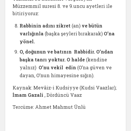
Müzzemmil suresi 8. ve 9.uncu ayetleri ile
bitiriyoruz:
Rabbinin adını zikret
(an)
ve bütün
varlığınla
(başka şeyleri bırakarak)
O’na
yönel.
O, doğunun ve batının Rabbidir. O’ndan
başka tanrı yoktur. O halde
(kendine
yalnız)
O’nu vekil edin
(O’na güven ve
dayan, O’nun himayesine sığın).
Kaynak: Mevâiz-i Kudsiyye (Kudsi Vaazlar);
İmam Gazali
, Dördüncü Vaaz
Tercüme: Ahmet Mahmut Ünlü