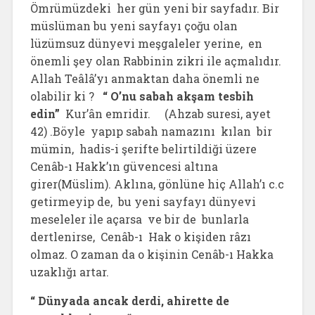
Ömrümüzdeki her gün yeni bir sayfadır. Bir
müslüman bu yeni sayfayı çoğu olan
lüzümsuz dünyevi meşgaleler yerine, en
önemli şey olan Rabbinin zikri ile açmalıdır.
Allah Teâlâ’yı anmaktan daha önemli ne
olabilir ki ?
“ O’nu sabah akşam tesbih
edin”
Kur’ân emridir. (Ahzab suresi, ayet
42) .Böyle yapıp sabah namazını kılan bir
mümin, hadis-i şerifte belirtildiği üzere
Cenâb-ı Hakk’ın güvencesi altına
girer(Müslim). Aklına, gönlüne hiç Allah’ı c.c
getirmeyip de, bu yeni sayfayı dünyevi
meseleler ile açarsa ve bir de bunlarla
dertlenirse, Cenâb-ı Hak o kişiden râzı
olmaz. O zaman da o kişinin Cenâb-ı Hakka
uzaklığı artar.
“ Dünyada ancak derdi, ahirette de