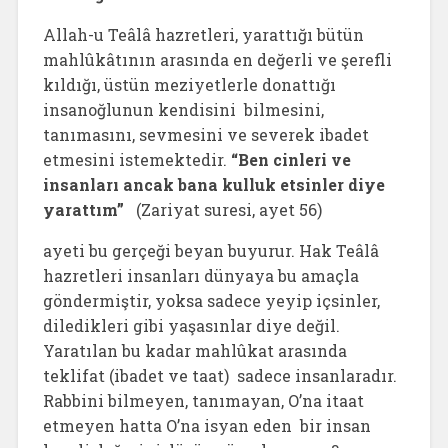
Allah-u Teâlâ hazretleri, yarattığı bütün
mahlûkâtının arasında en değerli ve şerefli
kıldığı, üstün meziyetlerle donattığı
insanoğlunun kendisini bilmesini,
tanımasını, sevmesini ve severek ibadet
etmesini istemektedir.
“Ben cinleri ve
insanları ancak bana kulluk etsinler diye
yarattım”
(Zariyat suresi, ayet 56)
ayeti bu gerçeği beyan buyurur. Hak Teâlâ
hazretleri insanları dünyaya bu amaçla
göndermiştir, yoksa sadece yeyip içsinler,
diledikleri gibi yaşasınlar diye değil.
Yaratılan bu kadar mahlûkat arasında
teklifat (ibadet ve taat) sadece insanlaradır.
Rabbini bilmeyen, tanımayan, O’na itaat
etmeyen hatta O’na isyan eden bir insan