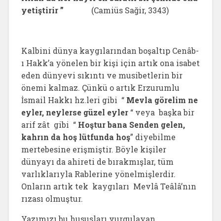
yetiştirir ”
(Camiüs Sağir, 3343)
Kalbini dünya kaygılarından boşaltıp Cenâb-
ı Hakk’a yönelen bir kişi için artık ona isabet
eden dünyevi sıkıntı ve musibetlerin bir
önemi kalmaz. Çünkü o artık Erzurumlu
İsmail Hakkı hz.leri gibi “
Mevla görelim ne
eyler, neylerse güzel eyler
“ veya başka bir
arif zât gibi “
Hoştur bana Senden gelen,
kahrın da hoş lütfunda hoş
” diyebilme
mertebesine erişmiştir. Böyle kişiler
dünyayı da ahireti de bırakmışlar, tüm
varlıklarıyla Rablerine yönelmişlerdir.
Onların artık tek kaygıları Mevlâ Teâlâ’nın
rızası olmuştur.
Yazımızı bu hususları vurgulayan