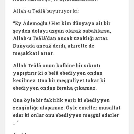
Allah-u Teâlâ buyuruyor ki:
“Ey Âdemoğlu ! Her kim dünyaya ait bir
şeyden dolayı üzgün olarak sabahlarsa,
Allah-u Teâlâ’dan ancak uzaklığı artar.
Dünyada ancak derdi, ahirette de
meşakkati artar.
Allah Teâlâ onun kalbine bir sıkıntı
yapıştırır ki o belâ ebediyyen ondan
kesilmez. Ona bir meşguliyet takar ki
ebediyyen ondan feraha çıkamaz.
Ona öyle bir fakirlik verir ki ebediyyen
zenginliğe ulaşamaz. Öyle emeller musallat
eder ki onlar onu ebediyyen meşgul ederler
.. “