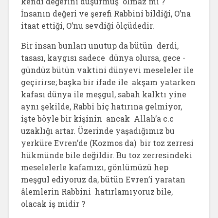
kendi değerini düşürmüş olmaz mı ?
İnsanın değeri ve şerefi Rabbini bildiği, O’na
itaat ettiği, O’nu sevdiği ölçüdedir.
Bir insan bunları unutup da bütün derdi,
tasası, kaygısı sadece dünya olursa, gece -
gündüz bütün vaktini dünyevi meseleler ile
geçirirse; başka bir ifade ile akşam yatarken
kafası dünya ile meşgul, sabah kalktı yine
aynı şekilde, Rabbi hiç hatırına gelmiyor,
işte böyle bir kişinin ancak Allah’a c.c
uzaklığı artar. Üzerinde yaşadığımız bu
yerküre Evren’de (Kozmos da) bir toz zerresi
hükmünde bile değildir. Bu toz zerresindeki
meselelerle kafamızı, gönlümüzü hep
meşgul ediyoruz da, bütün Evren’i yaratan
âlemlerin Rabbini hatırlamıyoruz bile,
olacak iş midir ?