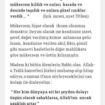
mükerrem kıldık ve onları karada ve
denizde taşıdık ve onlara güzel rızıklar
verdik .. “
(İsrâ suresi, ayet 70’den)
Mükerrem; lügat olarak ikram olunmuş
demektir. Deyim olarak ise kendisine izzet,
şeref, değer verilmiş kimse anlamına gelir.
İnsan, kendisine verilen akıl, fikir, gönül
gibi manevi hasletlerle diğer mahlûkata
göre mükerrem ve üstün kılınmıştır.
Madem ki bütün âlemlerin Rabbi olan Allah-
u Teâlâ hazretleri bizleri muhatap alıp hitap
ediyor, o zaman O’nun söyleyeceklerini can
kulağı ile dinleyelim :
“ Her kim dünyaya ait bir şeyden dolayı
üzgün olarak sabahlarsa, Allah’tan ancak
uzaklığı artar ”