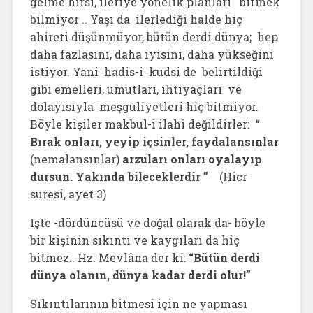
gelme hırsı, ileriye yönelik planları bitmek
bilmiyor .. Yaşı da ilerlediği halde hiç
ahireti düşünmüyor, bütün derdi dünya; hep
daha fazlasını, daha iyisini, daha yükseğini
istiyor. Yani hadis-i kudsi de belirtildiği
gibi emelleri, umutları, ihtiyaçları ve
dolayısıyla meşguliyetleri hiç bitmiyor.
Böyle kişiler makbul-i ilahi değildirler:
“
Bırak onları, yeyip içsinler, faydalansınlar
(nemalansınlar)
arzuları onları oyalayıp
dursun. Yakında bileceklerdir ”
(Hicr
suresi, ayet 3)
Işte -dördüncüsü ve doğal olarak da- böyle
bir kişinin sıkıntı ve kaygıları da hiç
bitmez.. Hz. Mevlâna der ki:
“Bütün derdi
dünya olanın, dünya kadar derdi olur!”
Sıkıntılarının bitmesi için ne yapması