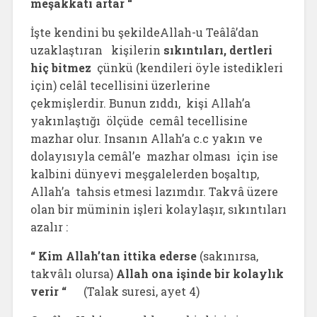
meşakkati artar “
İşte kendini bu şekildeAllah-u Teâlâ’dan
uzaklaştıran kişilerin
sıkıntıları, dertleri
hiç bitmez
çünkü (kendileri öyle istedikleri
için) celâl tecellisini üzerlerine
çekmişlerdir. Bunun zıddı, kişi Allah’a
yakınlaştığı ölçüde cemâl tecellisine
mazhar olur. Insanın Allah’a c.c yakın ve
dolayısıyla cemâl’e mazhar olması için ise
kalbini dünyevi meşgalelerden boşaltıp,
Allah’a tahsis etmesi lazımdır. Takvâ üzere
olan bir müminin işleri kolaylaşır, sıkıntıları
azalır :
“ Kim Allah’tan ittika ederse
(sakınırsa,
takvâlı olursa)
Allah ona işinde bir kolaylık
verir “
(Talak suresi, ayet 4)