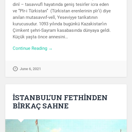
dinî – tasavvufî hayatında geniş tesirler icra eden
ve “Pîr-i Türkistan” (Türkistan erenlerinin pîr’i) diye
anılan mutasavvıf-velî, Yeseviyye tarikatının
kurucusudur. 1093 yılında bugünkü Kazakistan’ın
Çimkent şehri-Sayram kasabasında dünyaya geldi.
Küçük yaşta önce annesini…
Continue Reading →
June 6, 2021
İSTANBUL’UN FETHİNDEN
BİRKAÇ SAHNE