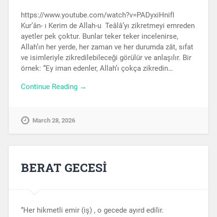
https://www.youtube.com/watch?v=PADyxiHnifI
Kur’ân- ı Kerim de Allah-u Teâlâ’yı zikretmeyi emreden
ayetler pek çoktur. Bunlar teker teker incelenirse,
Allah’ın her yerde, her zaman ve her durumda zât, sıfat
ve isimleriyle zikredilebileceği görülür ve anlaşılır. Bir
örnek: “Ey iman edenler, Allah’ı çokça zikredin…
Continue Reading →
March 28, 2026
BERAT GECESİ
“Her hikmetli emir (iş) , o gecede ayırd edilir.