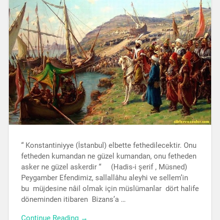
“ Konstantiniyye (İstanbul) elbette fethedilecektir. Onu
fetheden kumandan ne güzel kumandan, onu fetheden
asker ne güzel askerdir “ (Hadis-i şerif , Müsned)
Peygamber Efendimiz, sallallâhu aleyhi ve sellem’in
bu müjdesine nâil olmak için müslümanlar dört halife
döneminden itibaren Bizans’a …
Continue Reading →