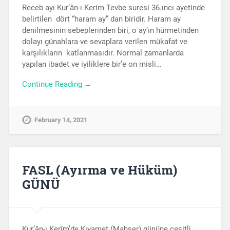
Receb ayı Kur’ân-ı Kerim Tevbe suresi 36.ıncı ayetinde
belirtilen dört “haram ay” dan biridir. Haram ay
denilmesinin sebeplerinden biri, o ay’ın hürmetinden
dolayı günahlara ve sevaplara verilen mükafat ve
karşılıkların katlanmasıdır. Normal zamanlarda
yapılan ibadet ve iyiliklere bir’e on misli…
Continue Reading →
February 14, 2021
FASL (Ayırma ve Hüküm)
GÜNÜ
Kur’ân-ı Kerîm’de Kıyamet (Mahşer) gününe çeşitli