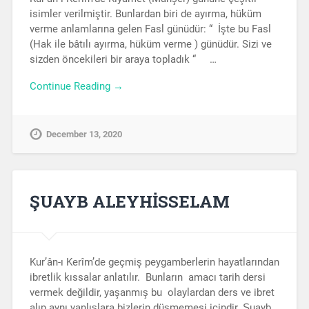
isimler verilmiştir. Bunlardan biri de ayırma, hüküm
verme anlamlarına gelen Fasl günüdür: “ İşte bu Fasl
(Hak ile bâtılı ayırma, hüküm verme ) günüdür. Sizi ve
sizden öncekileri bir araya topladık “ …
Continue Reading →
December 13, 2020
ŞUAYB ALEYHİSSELAM
Kur’ân-ı Kerîm’de geçmiş peygamberlerin hayatlarından
ibretlik kıssalar anlatılır. Bunların amacı tarih dersi
vermek değildir, yaşanmış bu olaylardan ders ve ibret
alıp aynı yanlışlara bizlerin düşmemesi içindir. Şuayb