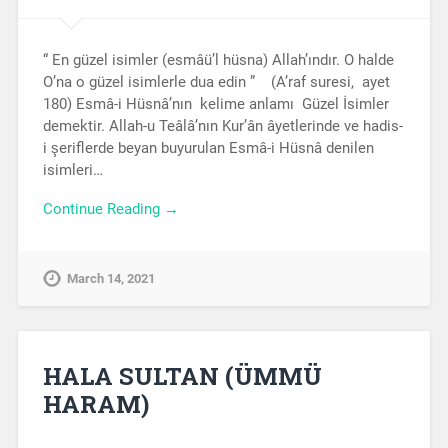
“ En güzel isimler (esmâü’l hüsna) Allah’ındır. O halde
O’na o güzel isimlerle dua edin ” (A’raf suresi, ayet
180) Esmâ-i Hüsnâ’nın kelime anlamı Güzel İsimler
demektir. Allah-u Teâlâ’nın Kur’ân âyetlerinde ve hadis-
i şeriflerde beyan buyurulan Esmâ-i Hüsnâ denilen
isimleri…
Continue Reading →
March 14, 2021
HALA SULTAN (ÜMMÜ
HARAM)