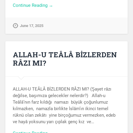
Continue Reading →
June 17, 2025
ALLAH-U TEÂLÂ BİZLERDEN
RÂZI MI?
ALLAH-U TEÂLÂ BİZLERDEN RÂZI MI? (Şayet râzı
değilse, başımıza gelecekler nelerdir?) Allah-u
Teâlâ’nın farz kıldığı namazı büyük çoğunlumuz
kılmazken, namazla birlikte İslâm’ın ikinci temel
rüknü olan zekâtı yine birçoğumuz vermezken, edeb
ve hayâ yoksunu yarı çıplak genç kız ve…