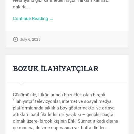
Netanyahu gibi kâfirlerden hiçbir farkları kalmaz,
onlarla…
Continue Reading →
July 6, 2025
BOZUK İLAHİYATÇILAR
Günümüzde, itikâdlarında bozukluk olan birçok
“ilahiyatçı“ televizyonlar, internet ve sosyal medya
platformlarında sıklıkla boy göstermekte ve ortaya
attıkları bâtıl fikirlerle ne yazık ki – gençler başta
olmak üzere- birçok kişinin Ehl-i Sünnet itikadı dışına
çıkmasına, deizme sapmasına ve hatta dinden…