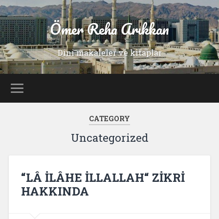
Ömer Reha Arıkkan
Dini makaleler ve kitaplar
CATEGORY
Uncategorized
“LÂ İLÂHE İLLALLAH“ ZİKRİ
HAKKINDA